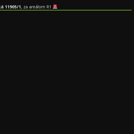
ká 11905/1
, za areálom R1