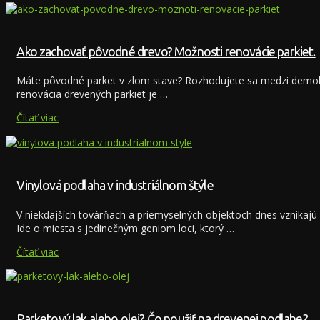
Ako zachovať pôvodné drevo? Možnosti renovácie parkiet.
Máte pôvodné parket v zlom stave? Rozhodujete sa medzi demolá
renovácia drevených parkiet je …
Čítať viac
Vinylová podlaha v industriálnom štýle
V niekdajších továrňach a priemyselných objektoch dnes vznikajú
Ide o miesta s jedinečným geniom loci, ktorý …
Čítať viac
Parketový lak alebo olej? Čo použiť na drevenej podlahe?