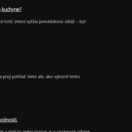
do kuchyne?
 totiž zniesť vyššiu prevádzkovú záťaž – byť
a prvý pohľad. Viete ale, ako vytvoriť tento
ožnosti.
ité a platí to jednoznačne aj o správnom výbere