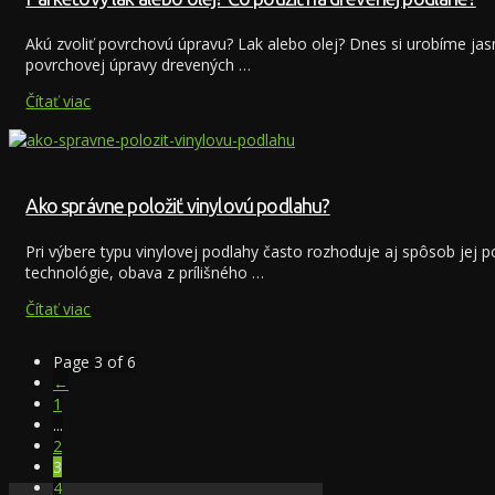
Akú zvoliť povrchovú úpravu? Lak alebo olej? Dnes si urobíme jas
povrchovej úpravy drevených …
Čítať viac
Ako správne položiť vinylovú podlahu?
Pri výbere typu vinylovej podlahy často rozhoduje aj spôsob jej 
technológie, obava z prílišného …
Čítať viac
Page 3 of 6
←
1
...
2
3
4