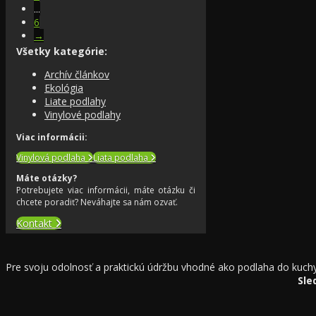
...
6
→
Všetky kategórie:
Archív článkov
Ekológia
Liate podlahy
Vinylové podlahy
Viac informácii:
Vinylová podlaha
Liata podlaha
Máte otázky?
Potrebujete viac informácii, máte otázku či
chcete poradiť? Neváhajte sa nám ozvať.
Kontakt
Pre svoju odolnosť a praktickú údržbu vhodné ako podlaha do kuch
Sle