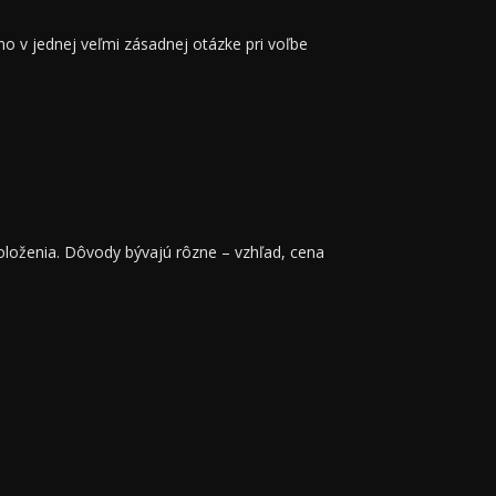
no v jednej veľmi zásadnej otázke pri voľbe
položenia. Dôvody bývajú rôzne – vzhľad, cena