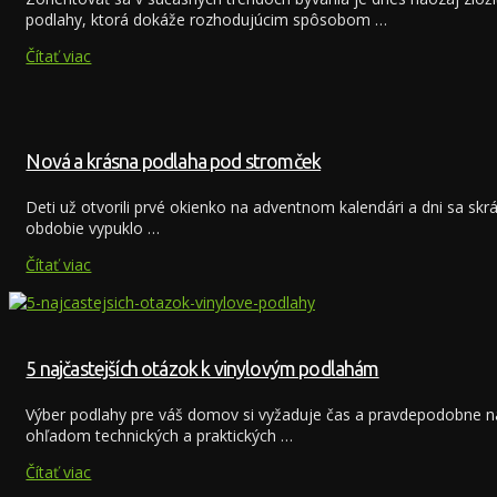
podlahy, ktorá dokáže rozhodujúcim spôsobom …
Čítať viac
Nová a krásna podlaha pod stromček
Deti už otvorili prvé okienko na adventnom kalendári a dni sa sk
obdobie vypuklo …
Čítať viac
5 najčastejších otázok k vinylovým podlahám
Výber podlahy pre váš domov si vyžaduje čas a pravdepodobne na
ohľadom technických a praktických …
Čítať viac