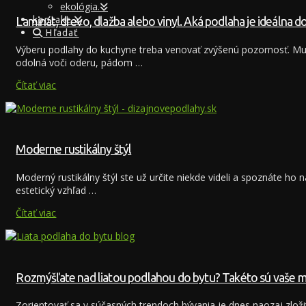
ekológia.
kontakt.
Laminát, drevo, dlažba alebo vinyl. Aká podlaha je ideálna 
Hľadať
Výberu podlahy do kuchyne treba venovať zvýšenú pozornosť. Musí
odolná voči oderu, pádom …
Čítať viac
Moderne rustikálny štýl
Moderný rustikálny štýl ste už určite niekde videli a spoznáte ho n
estetický vzhľad …
Čítať viac
Rozmýšľate nad liatou podlahou do bytu? Takéto sú vaše m
Zorientovať sa v súčasných trendoch bývania je dnes naozaj zlož