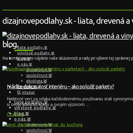
dizajnovepodlahy.sk - liata, drevená a
blog.
liate podlahy.
vinylové podlahy.
Na tomto mieste nájdete naše skúsenosti a rady pri výbere tej správnej p
blog.
o nás.
showroom.
spoločnosť.
ekológia.
Nájdite dokonalosť interiéru – ako položiť parkety?
kontakt.
Hľadať
Niektoré veci sa vďaka každodennému používaniu stali synonymo
liate podlahy.
si svoju klasickú krásu a svojim výzorom …
vinylové podlahy.
blog.
Čítať viac
o nás.
showroom.
spoločnosť.