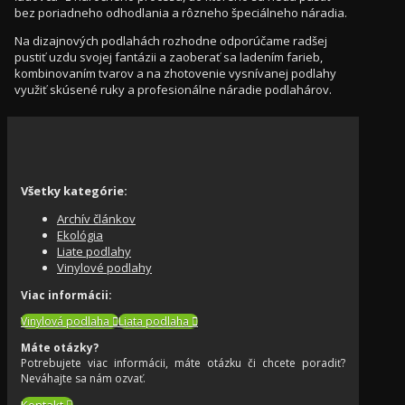
bez poriadneho odhodlania a rôzneho špeciálneho náradia.
Na dizajnových podlahách rozhodne odporúčame radšej
pustiť uzdu svojej fantázii a zaoberať sa ladením farieb,
kombinovaním tvarov a na zhotovenie vysnívanej podlahy
využiť skúsené ruky a profesionálne náradie podlahárov.
Všetky kategórie:
Archív článkov
Ekológia
Liate podlahy
Vinylové podlahy
Viac informácii:
Vinylová podlaha
Liata podlaha
Máte otázky?
Potrebujete viac informácii, máte otázku či chcete poradiť?
Neváhajte sa nám ozvať.
Kontakt