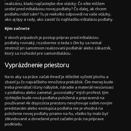
realizáciu, kladú najčastejšie dve otázky: Čo ešte môžem
urobiť pred inštaláciou novej podlahy? Čo ďalej, ak chcem
podlahu robiť sám? Tu je niekoľko odpovedí na vaše otázky,
ako aj tipy a rady, ako zaistiť čo najhladšiu inštaláciu podlahy.
Kým začnete
V oboch prípadoch je postup príprav pred inštaláciou
podlahy rovnaký, rozoberme si teda s čím by sa nemal
stretnúť pri samotnom realizovaní podlahár alebo zákazník,
ktorý sa rozhodol pre samoinštaláciu .
Vyprázdnenie priestoru
Na to aby sa práce začali ihneď je dôležité vyčistiť plochu a
zbaviť ju čo najväčšieho množstva prekážok. Čím menej bude
treba prenášať rôzny nábytok, náradie a materiál nesúvisiaci
s podlahou alebo zametať „pozostatky“ iných profesií, tým
rýchlejšie bude nová podlaha položená a pripravená na
používanie! Ak dispozícia priestoru nevyhovuje vašim novým
predstavám alebo existujúca podlaha nie je vhodná na
položenie novej podlahy priamo na ňu, všetko by malo byť
zlikvidované a doriešené pred začatím prác na príprave
podkladu.