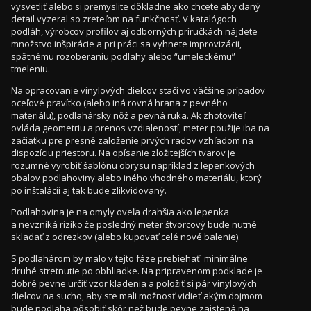
vysvetliť alebo si premyslite dôkladne ako chcete aby daný
detail vyzeral so zreteľom na funkčnosť. V katalógoch
podláh, výrobcov profilov aj odborných príručkách nájdete
množstvo inšpirácie a pri práci sa vyhnete improvizácii,
spätnému rozoberaniu podlahy alebo “umeleckému”
tmeleniu.
Na opracovanie vinylových dielcov stačí vo väčšine prípadov
oceľové pravítko (alebo iná rovná hrana z pevného
materiálu), podlahársky nôž a pevná ruka. Ak zhotoviteľ
ovláda geometriu a prenos vzdialeností, meter použije iba na
začiatku pre presné založenie prvých radov vzhľadom na
dispozíciu priestoru. Na opísanie zložitejších tvarov je
rozumné vyrobiť šablónu obrysu napríklad z lepenkových
obalov podlahoviny alebo iného vhodného materiálu, ktorý
po inštalácii aj tak bude zlikvidovaný.
Podlahovina je na omyly oveľa drahšia ako lepenka
a nevzniká riziko že posledný meter štvorcový bude nutné
skladať z odrezkov (alebo kupovať celé nové balenie).
S podlahárom by malo v tejto fáze prebiehať minimálne
druhé stretnutie po obhliadke. Na pripravenom podklade je
dobré pevne určiť vzor kladenia a položiť si pár vinylových
dielcov na sucho, aby ste mali možnosť vidieť akým dojmom
bude podlaha pôsobiť skôr než bude pevne zaistená na