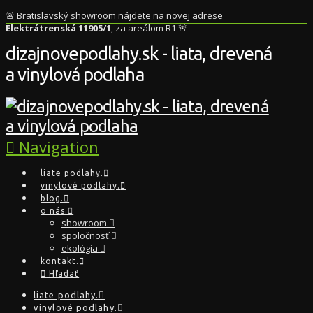
🚨 Bratislavský showroom nájdete na novej adrese
Elektrátrenská 11905/1
, za areálom R1 🚨
dizajnovepodlahy.sk - liata, drevená
a vinylová podlaha
Navigation
liate podlahy.
vinylové podlahy.
blog.
o nás.
showroom.
spoločnosť.
ekológia.
kontakt.
Hľadať
liate podlahy.
vinylové podlahy.