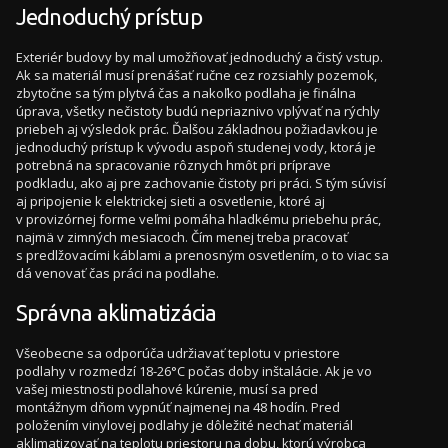
Jednoduchý prístup
Exteriér budovy by mal umožňovať jednoduchý a čistý vstup.
Ak sa materiál musí prenášať ručne cez rozsiahly pozemok,
zbytočne sa tým plytvá čas a nakoľko podlaha je finálna
úprava, všetky nečistoty budú nepriaznivo vplývať na rýchly
priebeh aj výsledok prác. Ďalšou základnou požiadavkou je
jednoduchý prístup k vývodu aspoň studenej vody, ktorá je
potrebná na spracovanie rôznych hmôt pri príprave
podkladu, ako aj pre zachovanie čistoty pri práci. S tým súvisí
aj pripojenie k elektrickej sieti a osvetlenie, ktoré aj
v provizórnej forme veľmi pomáha hladkému priebehu prác,
najmä v zimných mesiacoch. Čím menej treba pracovať
s predlžovacími káblami a prenosným osvetlením, o to viac sa
dá venovať čas práci na podlahe.
Správna aklimatizácia
Všeobecne sa odporúča udržiavať teplotu v priestore
podlahy v rozmedzí 18-26°C počas doby inštalácie. Ak je vo
vašej miestnosti podlahové kúrenie, musí sa pred
montážnym dňom vypnúť najmenej na 48 hodín. Pred
položením vinylovej podlahy je dôležité nechať materiál
aklimatizovať na teplotu priestoru na dobu, ktorú výrobca