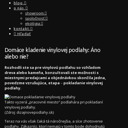
blog.
o nás.
showroom.
spoločnosť.
ekológia.
kontakt.
Hľadať
Domáce kladenie vinylovej podlahy: Áno
alebo nie?
Rozhodli ste sa pre vinylovú podlahu so vzhľadom
dreva alebo kameňa, konzultovali ste možnosti s
miestnymi predajcami a objednávkou skončila jedna,
povedzme vzrušujúca, etapa
–
pokladanie vinylovej
podlahy.
Takto vyzerá „pracovné miesto“ podlahára pri pokladaní
vinylovej podlahy.
(Zdroj: dizajnovepodlahy.sk)
Teraz na vás však čaká tá náročnejšia, a síce zhotovenie
podlahy. Zákazníci, ktorí nemajú v tomto bode dohodnutú