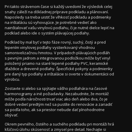
Pri takto strávenom čase si každý uvedomí že výsledok celej
snahy záleží na dôkladnej príprave podkladu a plánovaní.
Naposledy sa treba uistiť že vlhkosť podkladu a podmienky
na inštaláciu sú vyhovujúce. Je potrebné vedieť ako
nainštalovať vašu vinylovú podlahu, či je nutné dielce lepiť na
podklad alebo ide o systém plávajúcej podlahy.
Podklad by mal byť v tejto fáze rovný, suchý, čistý a pred
lepením vinylovej podlahy vystierkovaný vhodnou
samonivelizačnou hmotou. V prípadoch plávajúcich podláh
s pevným jadrom a integrovanou podložkou môže byť vinyl
položený priamo na staré lepené podlahy PVC, keramické
dlaždice a drevené podlahy. Špecifické pokyny a podmienky
pre daný typ podlahy a inštalácie si overte v dokumentácii od
výrobcu.
Zostavte si alebo sa spýtajte vášho podlahára na časové
harmonogramy a iné požiadavky. Nezabudnite, že montáž
môže podľa náročnosti trvať viac ako deň alebo dva, čo je
dobré vedieť predtým než sa pustíte do renovácie a zariadiť
sa podľa toho, ak sa priestor nebude dať plnohodnotne
obývať.
Okrem pevného, čistého a suchého podkladu pri montáži hrá
kľúčovú úlohu skúsenosť a zmysel pre detail. Nechajte si