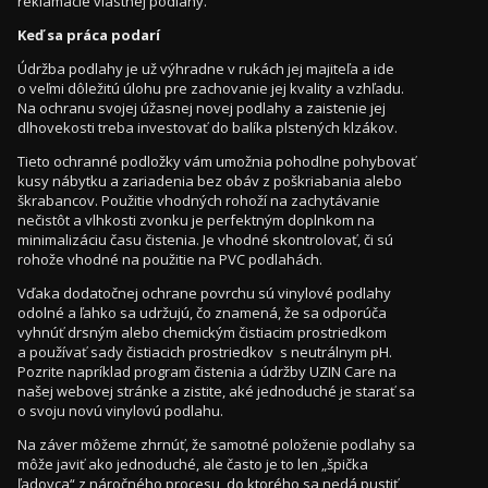
reklamácie vlastnej podlahy.
Keď sa práca podarí
Údržba podlahy je už výhradne v rukách jej majiteľa a ide
o veľmi dôležitú úlohu pre zachovanie jej kvality a vzhľadu.
Na ochranu svojej úžasnej novej podlahy a zaistenie jej
dlhovekosti treba investovať do balíka plstených klzákov.
Tieto ochranné podložky vám umožnia pohodlne pohybovať
kusy nábytku a zariadenia bez obáv z poškriabania alebo
škrabancov. Použitie vhodných rohoží na zachytávanie
nečistôt a vlhkosti zvonku je perfektným doplnkom na
minimalizáciu času čistenia. Je vhodné skontrolovať, či sú
rohože vhodné na použitie na PVC podlahách.
Vďaka dodatočnej ochrane povrchu sú vinylové podlahy
odolné a ľahko sa udržujú, čo znamená, že sa odporúča
vyhnúť drsným alebo chemickým čistiacim prostriedkom
a používať sady čistiacich prostriedkov s neutrálnym pH.
Pozrite napríklad program čistenia a údržby UZIN Care na
našej webovej stránke a zistite, aké jednoduché je starať sa
o svoju novú vinylovú podlahu.
Na záver môžeme zhrnúť, že samotné položenie podlahy sa
môže javiť ako jednoduché, ale často je to len „špička
ľadovca“ z náročného procesu, do ktorého sa nedá pustiť