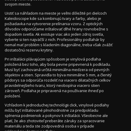
svojom mieste.
Uistiť sa náhľadom na mieste je veľmi dôležité pri dielcoch
Kaleidoscope kde sa kombinujú tvary a farby, alebo je
požiadavka na vytvorenie prelínania vzoru. Z optických
dôvodov odporúčame inštalovať dlhé hrany rovnobežne s
dopadom svetla. Ak existuje viac ako jeden zdroj svetla,
vyberte si ten najväčší z nich. Profesionálny podlahár by
nemal mať problém s kladením diagonálne, treba však zvážiť
dostatočnú rezervu krytiny.
Pri inštalácii plávajúcim spôsobom je vinylová podlaha
položená bez toho, aby bola pevne pripevnená k podkladu.
Musí byť zachovaná určitá minimálna medzera od pevných
objektov a stien. Spravidla to býva minimálne 5 mm, a členitý
pôdorys sa odporúča rozdeliť na viacero dilatačných celkov
pravidelnejšieho tvaru, ktorý neobopína viacero stien
zároveň. Podlaha je pripravená na používanie ihneď po
položení.
Vzhľadom k jednoduchej technológii click, vinylové podlahy
môžu byť inštalované plnohodnotne za predpokladu
splnenia podmienok a pokynov k inštalácii. Všeobecne ale
platí, že ako zhotoviteľ preberáte záruky za spracovanie
materiálu a teda ste zodpovedná osoba v prípade