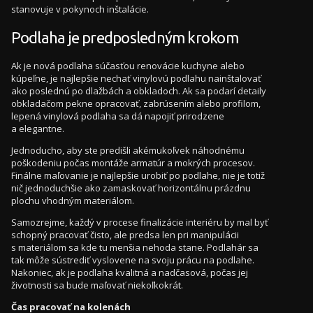
stanovuje v pokynoch inštalácie.
Podlaha je predposledným krokom
Ak je nová podlaha súčasťou renovácie kuchyne alebo
kúpeľne, je najlepšie nechať vinylovú podlahu nainštalovať
ako poslednú po dlažbách a obkladoch. Ak sa podarí detaily
obkladačom pekne opracovať, zabrúsením alebo profilom,
lepená vinylová podlaha sa dá napojiť prirodzene
a elegantne.
Jednoducho, aby ste predišli akémukoľvek náhodnému
poškodeniu počas montáže armatúr a mokrých procesov.
Finálne maľovanie je najlepšie urobiť po podlahe, nie je totiž
nič jednoduchšie ako zamaskovať horizontálnu prázdnu
plochu vhodným materiálom.
Samozrejme, každý v procese finalizácie interiéru by mal byť
schopný pracovať čisto, ale predsa len pri manipulácii
s materiálom sa kde tu menšia nehoda stane. Podlahár sa
tak môže sústrediť vyslovene na svoju prácu na podlahe.
Nakoniec, ak je podlaha kvalitná a nadčasová, počas jej
životnosti sa bude maľovať niekoľkokrát.
Čas pracovať na kolenách