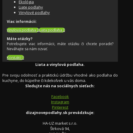
Ekológia
Liate podlahy
Vinylové podlahy
Viac informácii:
Vinylová podlaha
Liata podlaha
Máte otázky?
Potrebujete viac informácii, máte otázku či chcete poradiť?
Neváhajte sa nám ozvať.
Kontakt
Liata a vinylová podlaha.
Pre svoju odolnosť a praktickú údržbu vhodné ako podlaha do
kuchyne, do kúpeľne či kdekoľvek u vás doma.
Sledujte nás na sociálnych sieťach:
Facebook
Instagram
Pinterest
dizajnovepodlahy.sk prevádzkuje:
HA-UZ market s.r.o.
Štrková 94,