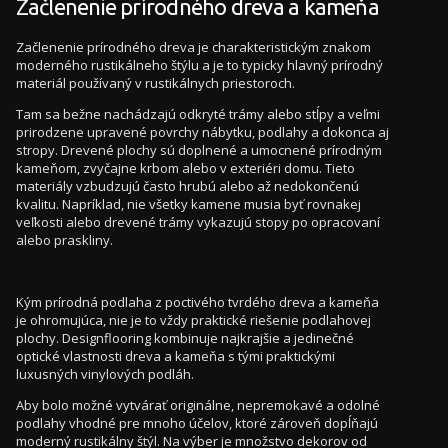
Začlenenie prírodného dreva a kameňa
Začlenenie prírodného dreva je charakteristickým znakom
moderného rustikálneho štýlu a je to typicky hlavný prírodný
materiál používaný v rustikálnych priestoroch.
Tam sa bežne nachádzajú odkryté trámy alebo stĺpy a veľmi
prirodzene upravené povrchy nábytku, podlahy a dokonca aj
stropy. Drevené plochy sú doplnené a umocnené prírodným
kameňom, zvyčajne krbom alebo v exteriéri domu. Tieto
materiály vzbudzujú často hrubú alebo až nedokončenú
kvalitu. Napríklad, nie všetky kamene musia byť rovnakej
veľkosti alebo drevené trámy vykazujú stopy po opracovaní
alebo praskliny.
Kým prírodná podlaha z poctivého tvrdého dreva a kameňa
je ohromujúca, nie je to vždy praktické riešenie podlahovej
plochy. Designflooring kombinuje najkrajšie a jedinečné
optické vlastnosti dreva a kameňa s tými praktickými
luxusných vinylových podláh.
Aby bolo možné vytvárať originálne, nepremokavé a odolné
podlahy vhodné pre mnoho účelov, ktoré zároveň dopĺňajú
moderný rustikálny štýl. Na výber je množstvo dekorov od