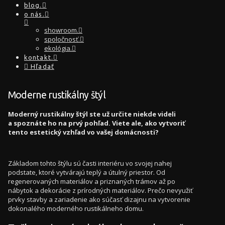
blog.
o nás.
showroom.
spoločnosť.
ekológia.
kontakt.
Hľadať
Moderne rustikálny štýl
Moderný rustikálny štýl ste už určite niekde videli
a spoznáte ho na prvý pohľad. Viete ale, ako vytvoriť
tento estetický vzhľad vo vašej domácnosti?
Základom tohto štýlu sú časti interiéru vo svojej nahej
podstate, ktoré vytvárajú teplý a útulný priestor. Od
regenerovaných materiálov a priznaných trámov až po
nábytok a dekorácie z prírodných materiálov. Prečo nevyužiť
prvky stavby a zariadenie ako súčasť dizajnu na vytvorenie
dokonalého moderného rustikálneho domu.