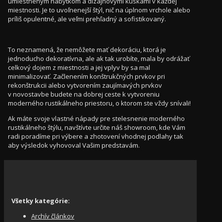
umiestneným nábytkom a dizajnovými kúskami v každej
miestnosti. Je to uvoľnenejší štýl, nič na úplnom vrchole alebo
príliš opulentné, ale veľmi prehľadný a sofistikovaný.
To neznamená, že nemôžete mať dekoráciu, ktorá je
jednoducho dekoratívna, ale ak tak urobíte, mala by odrážať
celkový dojem z miestnosti a jej vplyv by sa mal
minimalizovať. Začlenením konštrukčných prvkov pri
rekonštrukcii alebo vytvorením zaujímavých prvkov
v novostavbe budete na dobrej ceste k vytvoreniu
moderného rustikálneho priestoru, o ktorom ste vždy snívali!
Ak máte svoje vlastné nápady pre stelesnenie moderného
rustikálneho štýlu, navštívte určite náš showroom, kde Vám
radi poradíme pri výbere a zhotovení vhodnej podlahy tak
aby výsledok vyhovoval Vašim predstavám.
Všetky kategórie:
Archív článkov