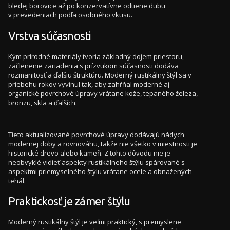
bledej borovice až po konzervatívne odtiene dubu
v prevedeniach podľa osobného vkusu.
Vrstva súčasnosti
Kým prírodné materiály tvoria základný dojem priestoru,
začlenenie zariadenia s prízvukom súčasnosti dodáva
rozmanitosť a ďalšiu štruktúru. Moderný rustikálny štýl sa v
priebehu rokov vyvinul tak, aby zahŕňal moderné aj
organické povrchové úpravy vrátane kože, tepaného železa,
bronzu, skla a ďalších.
Tieto aktualizované povrchové úpravy dodávajú nádych
modernej doby a rovnováhu, takže nie všetko v miestnosti je
historické drevo alebo kameň. Z tohto dôvodu nie je
neobvyklé vidieť aspekty rustikálneho štýlu spárované s
aspektmi priemyselného štýlu vrátane ocele a obnažených
tehál.
Praktickosť je zámer štýlu
Moderný rustikálny štýl je veľmi praktický, s premyslene