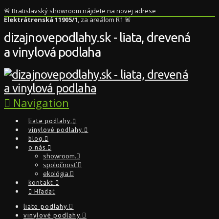
🚨 Bratislavský showroom nájdete na novej adrese
Elektrátrenská 11905/1
, za areálom R1 🚨
dizajnovepodlahy.sk - liata, drevená
a vinylová podlaha
Navigation
liate podlahy.
vinylové podlahy.
blog.
o nás.
showroom.
spoločnosť.
ekológia.
kontakt.
Hľadať
liate podlahy.
vinylové podlahy.