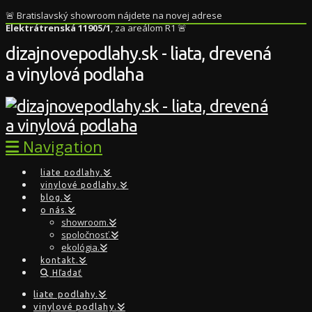
🚨 Bratislavský showroom nájdete na novej adrese
Elektrátrenská 11905/1
, za areálom R1 🚨
dizajnovepodlahy.sk - liata, drevená
a vinylová podlaha
Navigation
liate podlahy.
vinylové podlahy.
blog.
o nás.
showroom.
spoločnosť.
ekológia.
kontakt.
Hľadať
liate podlahy.
vinylové podlahy.