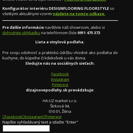
Konfigurátor interiéru DESIGNFLOORING FLOORSTYLE
so
všetkými aktuálnymi vzormi
nájdete na tomto odkaze.
Pre ďalšie informácie
navštívte náš showroom, alebo si
dohodnite obhliadku
na telefónnom čísle
0911 475 373
Liata a vinylová podlaha.
Pre svoju odolnosť a praktickú údržbu vhodné ako podlaha do
kuchyne, do kúpeľne či kdekoľvek u vás doma.
Sledujte nás na sociálnych sieťach:
Facebook
Instagram
Pinterest
dizajnovepodlahy.sk prevádzkuje:
HA-UZ market s.r.o.
Štrková 94,
010 01, Žilina
Facebook
Instagram
Pinterest
Napíšte vyhľadávaný text a stlačte "Enter"