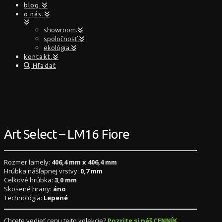
blog.
o nás.
showroom.
spoločnosť.
ekológia.
kontakt.
Hľadať
Art Select – LM16 Fiore
Rozmer lamely:
406,4 mm x 406,4 mm
Hrúbka nášľapnej vrstvy:
0,7 mm
Celkové hrúbka:
3,0 mm
Skosené hrany:
áno
Technológia:
Lepené
Chcete vedieť cenu tejto kolekcie?
Pozrite si náš CENNÍK