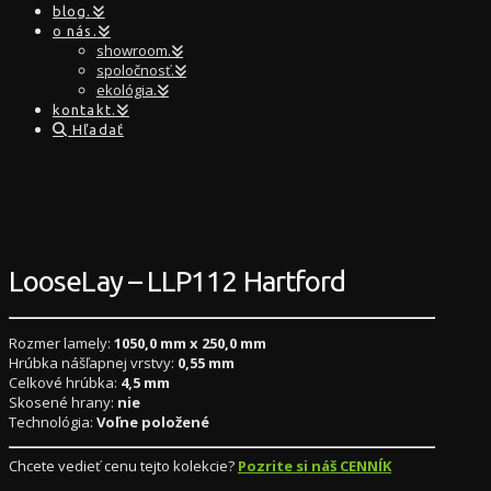
blog.
o nás.
showroom.
spoločnosť.
ekológia.
kontakt.
Hľadať
LooseLay – LLP112 Hartford
Rozmer lamely:
1050,0 mm x 250,0 mm
Hrúbka nášľapnej vrstvy:
0,55 mm
Celkové hrúbka:
4,5 mm
Skosené hrany:
nie
Technológia:
Voľne položené
Chcete vedieť cenu tejto kolekcie?
Pozrite si náš CENNÍK