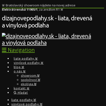
🚨 Bratislavský showroom nájdete na novej adrese
Elektrátrenská 11905/1
, za areálom R1 🚨
dizajnovepodlahy.sk - liata, drevená
a vinylová podlaha
Navigation
liate podlahy.
vinylové podlahy.
blog.
o nás.
showroom.
spoločnosť.
ekológia.
kontakt.
Hľadať
liate podlahy.
vinylové podlahy.