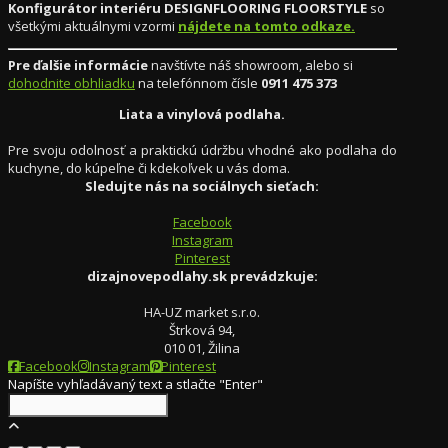
Konfigurátor interiéru DESIGNFLOORING FLOORSTYLE
so
všetkými aktuálnymi vzormi
nájdete na tomto odkaze.
Pre ďalšie informácie
navštívte náš showroom, alebo si
dohodnite obhliadku
na telefónnom čísle
0911 475 373
Liata a vinylová podlaha.
Pre svoju odolnosť a praktickú údržbu vhodné ako podlaha do
kuchyne, do kúpeľne či kdekoľvek u vás doma.
Sledujte nás na sociálnych sieťach:
Facebook
Instagram
Pinterest
dizajnovepodlahy.sk prevádzkuje:
HA-UZ market s.r.o.
Štrková 94,
010 01, Žilina
Facebook
Instagram
Pinterest
Napíšte vyhľadávaný text a stlačte "Enter"