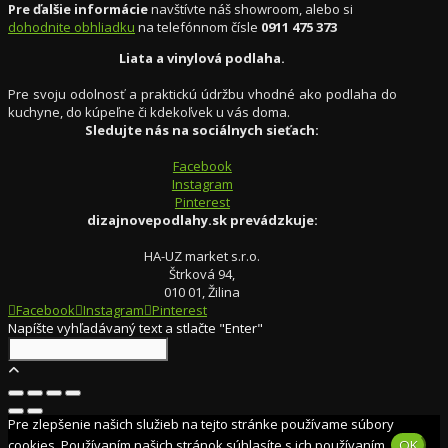
Pre ďalšie informácie
navštívte náš showroom, alebo si
dohodnite obhliadku
na telefónnom čísle
0911 475 373
Liata a vinylová podlaha.
Pre svoju odolnosť a praktickú údržbu vhodné ako podlaha do
kuchyne, do kúpeľne či kdekoľvek u vás doma.
Sledujte nás na sociálnych sieťach:
Facebook
Instagram
Pinterest
dizajnovepodlahy.sk prevádzkuje:
HA-UZ market s.r.o.
Štrková 94,
010 01, Žilina
Facebook
Instagram
Pinterest
Napíšte vyhľadávaný text a stlačte "Enter"
Pre zlepšenie našich služieb na tejto stránke používame súbory
cookies. Používaním našich stránok súhlasíte s ich používaním.
OK