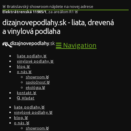
🚨 Bratislavský showroom nájdete na novej adrese
Elektrátrenská 11905/1
, za areálom R1 🚨
dizajnovepodlahy.sk - liata, drevená
a vinylová podlaha
Navigation
liate podlahy.
vinylové podlahy.
blog.
o nás.
showroom.
spoločnosť.
ekológia.
kontakt.
Hľadať
liate podlahy.
vinylové podlahy.
blog.
o nás.
showroom.