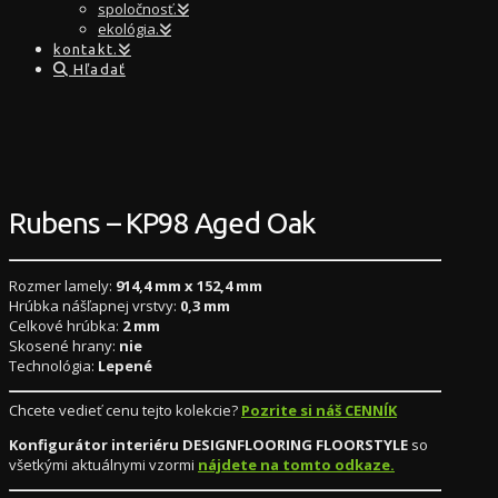
spoločnosť.
ekológia.
kontakt.
Hľadať
Rubens – KP98 Aged Oak
Rozmer lamely:
914,4 mm x 152,4 mm
Hrúbka nášľapnej vrstvy:
0,3 mm
Celkové hrúbka:
2 mm
Skosené hrany:
nie
Technológia:
Lepené
Chcete vedieť cenu tejto kolekcie?
Pozrite si náš CENNÍK
Konfigurátor interiéru DESIGNFLOORING FLOORSTYLE
so
všetkými aktuálnymi vzormi
nájdete na tomto odkaze.