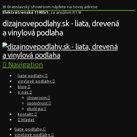
🚨 Bratislavský showroom nájdete na novej adrese
Elektrátrenská 11905/1
, za areálom R1 🚨
dizajnovepodlahy.sk - liata, drevená
a vinylová podlaha
Navigation
liate podlahy.
vinylové podlahy.
blog.
o nás.
showroom.
spoločnosť.
ekológia.
kontakt.
Hľadať
liate podlahy.
vinylové podlahy.