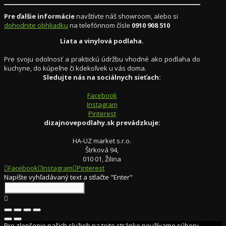
Pre ďalšie informácie
navštívte náš showroom, alebo si
dohodnite obhliadku
na telefónnom čísle
0910 908 510
Liata a vinylová podlaha.
Pre svoju odolnosť a praktickú údržbu vhodné ako podlaha do
kuchyne, do kúpeľne či kdekoľvek u vás doma.
Sledujte nás na sociálnych sieťach:
Facebook
Instagram
Pinterest
dizajnovepodlahy.sk prevádzkuje:
HA-UZ market s.r.o.
Štrková 94,
010 01, Žilina
Facebook
Instagram
Pinterest
Napíšte vyhľadávaný text a stlačte "Enter"
Pre zlepšenie našich služieb na tejto stránke používame súbory