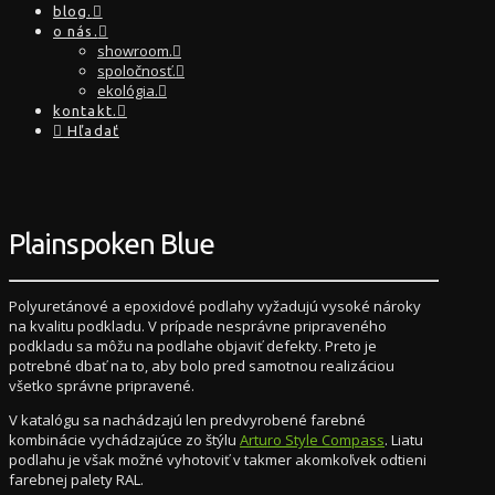
blog.
o nás.
showroom.
spoločnosť.
ekológia.
kontakt.
Hľadať
Plainspoken Blue
Polyuretánové a epoxidové podlahy vyžadujú vysoké nároky
na kvalitu podkladu. V prípade nesprávne pripraveného
podkladu sa môžu na podlahe objaviť defekty. Preto je
potrebné dbať na to, aby bolo pred samotnou realizáciou
všetko správne pripravené.
V katalógu sa nachádzajú len predvyrobené farebné
kombinácie vychádzajúce zo štýlu
Arturo Style Compass
. Liatu
podlahu je však možné vyhotoviť v takmer akomkoľvek odtieni
farebnej palety RAL.