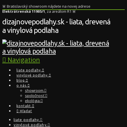
🚨 Bratislavský showroom nájdete na novej adrese
Elektrátrenská 11905/1
, za areálom R1 🚨
dizajnovepodlahy.sk - liata, drevená
a vinylová podlaha
Navigation
liate podlahy.
vinylové podlahy.
blog.
o nás.
showroom.
spoločnosť.
ekológia.
kontakt.
Hľadať
liate podlahy.
vinylové podlahy.