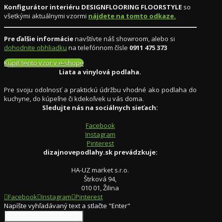
Konfigurátor interiéru DESIGNFLOORING FLOORSTYLE
so
všetkými aktuálnymi vzormi
nájdete na tomto odkaze.
Pre ďalšie informácie
navštívte náš showroom, alebo si
dohodnite obhliadku
na telefónnom čísle
0911 475 373
Kúpiť tento vzor v e-shope
Liata a vinylová podlaha.
Pre svoju odolnosť a praktickú údržbu vhodné ako podlaha do
kuchyne, do kúpeľne či kdekoľvek u vás doma.
Sledujte nás na sociálnych sieťach:
Facebook
Instagram
Pinterest
dizajnovepodlahy.sk prevádzkuje:
HA-UZ market s.r.o.
Štrková 94,
010 01, Žilina
Facebook
Instagram
Pinterest
Napíšte vyhľadávaný text a stlačte "Enter"