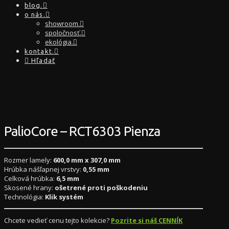
blog.
o nás.
showroom.
spoločnosť.
ekológia.
kontakt.
Hľadať
PalioCore – RCT6303 Pienza
Rozmer lamely:
600,0 mm x 307,0 mm
Hrúbka nášľapnej vrstvy:
0,55 mm
Celková hrúbka:
6,5 mm
Skosené hrany:
ošetrené proti poškodeniu
Technológia:
Klik systém
Chcete vedieť cenu tejto kolekcie?
Pozrite si náš CENNÍK